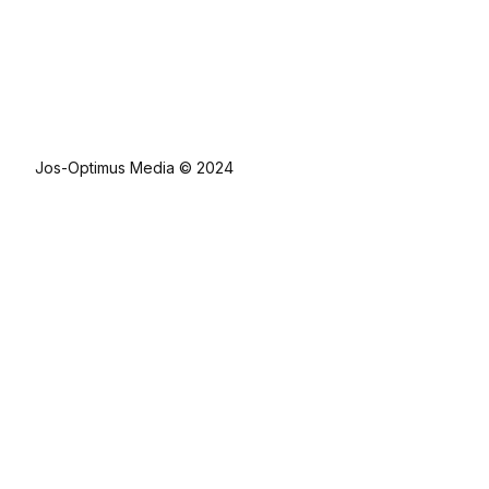
Jos-Optimus Media © 2024
Libra savjetovanje d.o.o.
Cvijete Zuzorić 19
10 000, Zagreb
info@ks-dizajninterijera.com
+385 91 155 7533
Facebook
Instagram
Linkedin